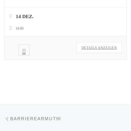
14 DEZ.
18:00
DETAILS ANZEIGEN
Vorheriger Beitrag
Beitragsnavigation
BARRIEREARMUT￼
Nä