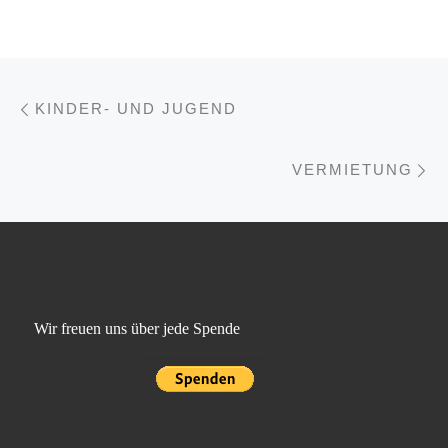
Vorheriger Beitrag
Beitragsnavigation
KINDER- UND JUGEND
Nä
VERMIETUNG
Wir freuen uns über jede Spende