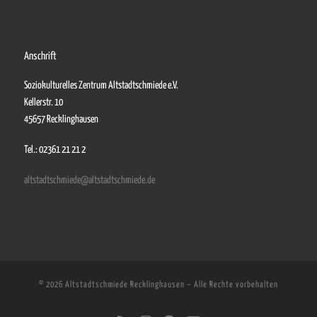
Anschrift
Soziokulturelles Zentrum Altstadtschmiede e.V.
Kellerstr. 10
45657 Recklinghausen
Tel.: 02361 21 21 2
altstadtschmiede@altstadtschmiede.de
© 2026
Altstadtschmiede Recklinghausen
–
Alle Rechte vorbehalten