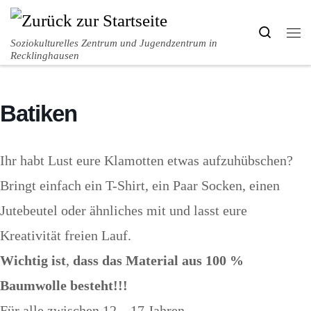
Zum Inhalt springen
Search
Me
Soziokulturelles Zentrum und Jugendzentrum in
Recklinghausen
Batiken
Ihr habt Lust eure Klamotten etwas aufzuhübschen?
Bringt einfach ein T-Shirt, ein Paar Socken, einen
Jutebeutel oder ähnliches mit und lasst eure
Kreativität freien Lauf.
Wichtig ist
,
dass das Material aus 100 %
Baumwolle besteht!!!
Für alle zwischen 12 – 17 Jahren