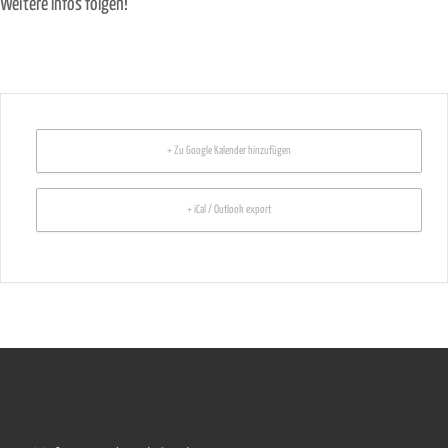
Weitere Infos folgen!
+ Zu Google Kalender hinzufügen
+ iCal / Outlook export