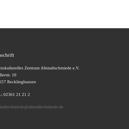
schrift
ziokulturelles Zentrum Altstadtschmiede e.V.
lerstr. 10
657 Recklinghausen
l.: 02361 21 21 2
tstadtschmiede@altstadtschmiede.de