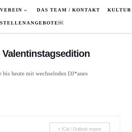
VEREIN
DAS TEAM / KONTAKT
KULTUR
STELLENANGEBOTE￼
– Valentinstagsedition
e bis heute mit wechselnden DJ*anes
+ iCal / Outlook export