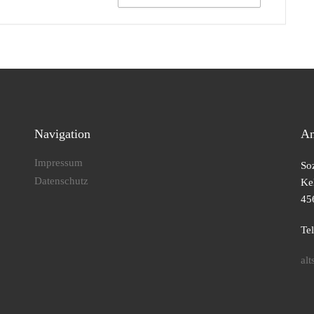
Navigation
An
Impressum
So
Datenschutz
Kel
45
Te
al