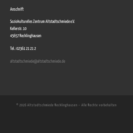
Anschrift
Soziokulturelles Zentrum Altstadtschmiede e.V.
Kellerstr. 10
45657 Recklinghausen
Tel.: 02361 21 21 2
altstadtschmiede@altstadtschmiede.de
© 2026
Altstadtschmiede Recklinghausen
–
Alle Rechte vorbehalten