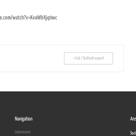
tube.com/watch?v=KvaWbXjq0wc
+ iCal / Outlook export
Navigation
Ans
Impressum
Sozi