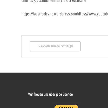
Eintritt: 3 € Schüler*innen / 4 € Erwachsene
https://laperraalegria.wordpress.comhttps://www.you
+ Zu Google Kalender hinzufügen
Wir freuen uns über jede Spende