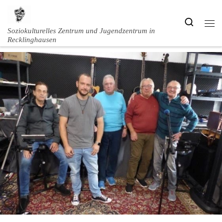
Zum Inhalt springen
Search
Men
Soziokulturelles Zentrum und Jugendzentrum in
Recklinghausen