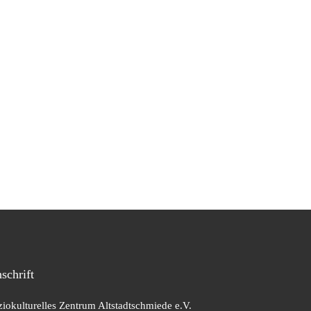
schrift
ziokulturelles Zentrum Altstadtschmiede e.V.