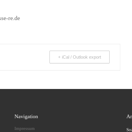
se-re.de
+ iCal / Outlook export
Navigation
An
Impressum
So