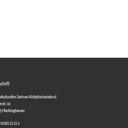
chrift
okulturelles Zentrum Altstadtschmiede e.V.
erstr. 10
57 Recklinghausen
: 02361 21 21 2