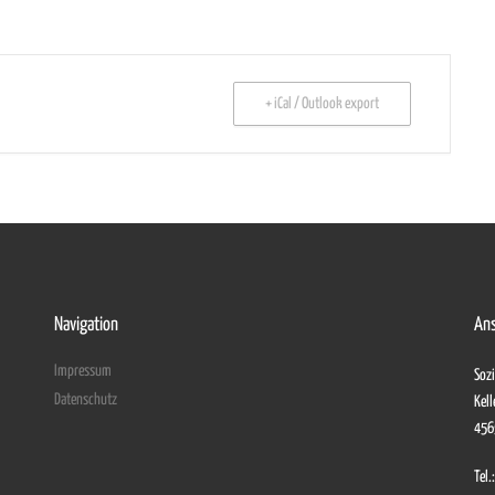
+ iCal / Outlook export
Navigation
Ans
Impressum
Sozi
Datenschutz
Kell
456
Tel.