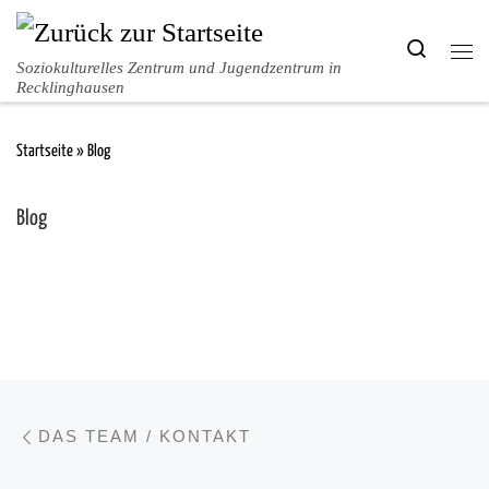
Zum Inhalt springen
Search
Men
Soziokulturelles Zentrum und Jugendzentrum in
Recklinghausen
Startseite
»
Blog
Blog
Beitragsnavigation
Vorheriger Beitrag
DAS TEAM / KONTAKT
Nä